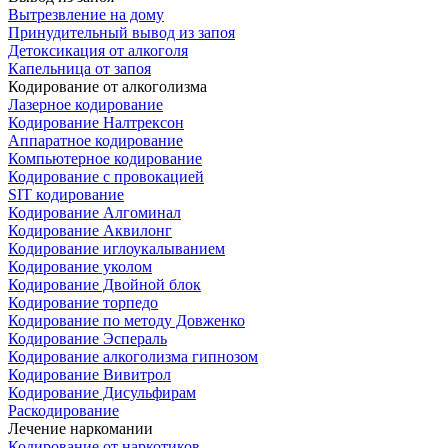
Вытрезвление на дому
Принудительный вывод из запоя
Детоксикация от алкоголя
Капельница от запоя
Кодирование от алкоголизма
Лазерное кодирование
Кодирование Налтрексон
Аппаратное кодирование
Компьютерное кодирование
Кодирование с провокацией
SIT кодирование
Кодирование Алгоминал
Кодирование Аквилонг
Кодирование иглоукалыванием
Кодирование уколом
Кодирование Двойной блок
Кодирование торпедо
Кодирование по методу Довженко
Кодирование Эспераль
Кодирование алкоголизма гипнозом
Кодирование Вивитрол
Кодирование Дисульфирам
Раскодирование
Лечение наркомании
Кодирование от наркотиков