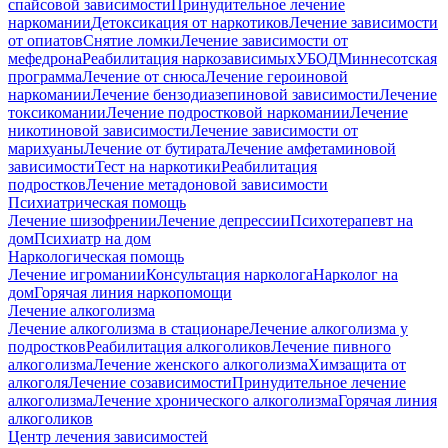
спайсовой зависимости
Принудительное лечение
наркомании
Детоксикация от наркотиков
Лечение зависимости
от опиатов
Снятие ломки
Лечение зависимости от
мефедрона
Реабилитация наркозависимых
УБОД
Миннесотская
программа
Лечение от снюса
Лечение героиновой
наркомании
Лечение бензодиазепиновой зависимости
Лечение
токсикомании
Лечение подростковой наркомании
Лечение
никотиновой зависимости
Лечение зависимости от
марихуаны
Лечение от бутирата
Лечение амфетаминовой
зависимости
Тест на наркотики
Реабилитация
подростков
Лечение метадоновой зависимости
Психиатрическая помощь
Лечение шизофрении
Лечение депрессии
Психотерапевт на
дом
Психиатр на дом
Наркологическая помощь
Лечение игромании
Консультация нарколога
Нарколог на
дом
Горячая линия наркопомощи
Лечение алкоголизма
Лечение алкоголизма в стационаре
Лечение алкоголизма у
подростков
Реабилитация алкоголиков
Лечение пивного
алкоголизма
Лечение женского алкоголизма
Химзащита от
алкоголя
Лечение созависимости
Принудительное лечение
алкоголизма
Лечение хронического алкоголизма
Горячая линия
алкоголиков
Центр лечения зависимостей