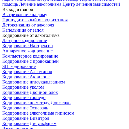
помощь
Лечение алкоголизма
Центр лечения зависимостей
Вывод из запоя
Вытрезвление на дому
Принудительный вывод из запоя
Детоксикация от алкоголя
Капельница от запоя
Кодирование от алкоголизма
Лазерное кодирование
Кодирование Налтрексон
Аппаратное кодирование
Компьютерное кодирование
Кодирование с провокацией
SIT кодирование
Кодирование Алгоминал
Кодирование Аквилонг
Кодирование иглоукалыванием
Кодирование уколом
Кодирование Двойной блок
Кодирование торпедо
Кодирование по методу Довженко
Кодирование Эспераль
Кодирование алкоголизма гипнозом
Кодирование Вивитрол
Кодирование Дисульфирам
Раскодирование