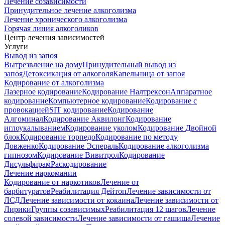
Лечение созависимости
Принудительное лечение алкоголизма
Лечение хронического алкоголизма
Горячая линия алкоголиков
Центр лечения зависимостей
Услуги
Вывод из запоя
Вытрезвление на дому
Принудительный вывод из
запоя
Детоксикация от алкоголя
Капельница от запоя
Кодирование от алкоголизма
Лазерное кодирование
Кодирование Налтрексон
Аппаратное
кодирование
Компьютерное кодирование
Кодирование с
провокацией
SIT кодирование
Кодирование
Алгоминал
Кодирование Аквилонг
Кодирование
иглоукалыванием
Кодирование уколом
Кодирование Двойной
блок
Кодирование торпедо
Кодирование по методу
Довженко
Кодирование Эспераль
Кодирование алкоголизма
гипнозом
Кодирование Вивитрол
Кодирование
Дисульфирам
Раскодирование
Лечение наркомании
Кодирование от наркотиков
Лечение от
барбитуратов
Реабилитация Дейтоп
Лечение зависимости от
ЛСД
Лечение зависимости от кокаина
Лечение зависимости от
Лирики
Группы созависимых
Реабилитация 12 шагов
Лечение
солевой зависимости
Лечение зависимости от гашиша
Лечение