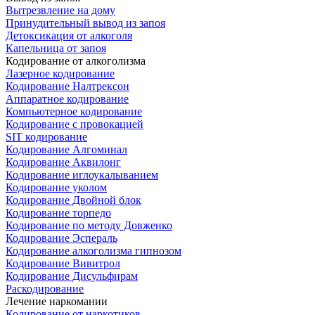
Вытрезвление на дому
Принудительный вывод из запоя
Детоксикация от алкоголя
Капельница от запоя
Кодирование от алкоголизма
Лазерное кодирование
Кодирование Налтрексон
Аппаратное кодирование
Компьютерное кодирование
Кодирование с провокацией
SIT кодирование
Кодирование Алгоминал
Кодирование Аквилонг
Кодирование иглоукалыванием
Кодирование уколом
Кодирование Двойной блок
Кодирование торпедо
Кодирование по методу Довженко
Кодирование Эспераль
Кодирование алкоголизма гипнозом
Кодирование Вивитрол
Кодирование Дисульфирам
Раскодирование
Лечение наркомании
Кодирование от наркотиков