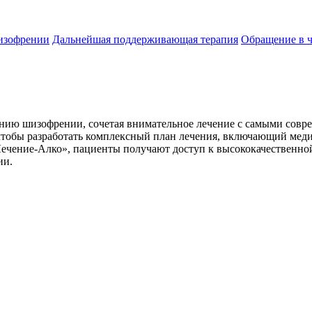
изофрении
Дальнейшая поддерживающая терапия
Обращение в 
ению шизофрении, сочетая внимательное лечение с самыми сов
 чтобы разработать комплексный план лечения, включающий мед
Лечение-Алко», пациенты получают доступ к высококачественн
ии.