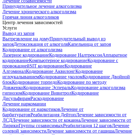
Лечение созависимости
Принудительное лечение алкоголизма
Лечение хронического алкоголизма
Горячая линия алкоголиков
Центр лечения зависимостей
Услуги
Вывод из запоя
Вытрезвление на дому
Принудительный вывод из
запоя
Детоксикация от алкоголя
Капельница от запоя
Кодирование от алкоголизма
Лазерное кодирование
Кодирование Налтрексон
Аппаратное
кодирование
Компьютерное кодирование
Кодирование с
провокацией
SIT кодирование
Кодирование
Алгоминал
Кодирование Аквилонг
Кодирование
иглоукалыванием
Кодирование уколом
Кодирование Двойной
блок
Кодирование торпедо
Кодирование по методу
Довженко
Кодирование Эспераль
Кодирование алкоголизма
гипнозом
Кодирование Вивитрол
Кодирование
Дисульфирам
Раскодирование
Лечение наркомании
Кодирование от наркотиков
Лечение от
барбитуратов
Реабилитация Дейтоп
Лечение зависимости от
ЛСД
Лечение зависимости от кокаина
Лечение зависимости от
Лирики
Группы созависимых
Реабилитация 12 шагов
Лечение
солевой зависимости
Лечение зависимости от гашиша
Лечение