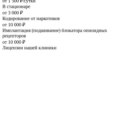
от
1 500
₽/сутки
В стационаре
от
3 000
₽
Кодирование от наркотиков
от
10 000
₽
Имплантация (подшивание) блокатора опиоидных
рецепторов
от
10 000
₽
Лицензии нашей
клиники