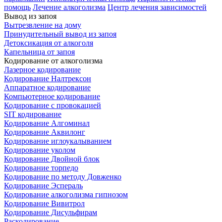
помощь
Лечение алкоголизма
Центр лечения зависимостей
Вывод из запоя
Вытрезвление на дому
Принудительный вывод из запоя
Детоксикация от алкоголя
Капельница от запоя
Кодирование от алкоголизма
Лазерное кодирование
Кодирование Налтрексон
Аппаратное кодирование
Компьютерное кодирование
Кодирование с провокацией
SIT кодирование
Кодирование Алгоминал
Кодирование Аквилонг
Кодирование иглоукалыванием
Кодирование уколом
Кодирование Двойной блок
Кодирование торпедо
Кодирование по методу Довженко
Кодирование Эспераль
Кодирование алкоголизма гипнозом
Кодирование Вивитрол
Кодирование Дисульфирам
Раскодирование