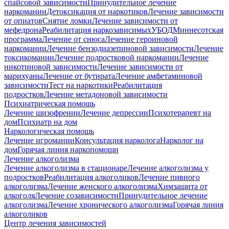
спайсовой зависимости
Принудительное лечение
наркомании
Детоксикация от наркотиков
Лечение зависимости
от опиатов
Снятие ломки
Лечение зависимости от
мефедрона
Реабилитация наркозависимых
УБОД
Миннесотская
программа
Лечение от снюса
Лечение героиновой
наркомании
Лечение бензодиазепиновой зависимости
Лечение
токсикомании
Лечение подростковой наркомании
Лечение
никотиновой зависимости
Лечение зависимости от
марихуаны
Лечение от бутирата
Лечение амфетаминовой
зависимости
Тест на наркотики
Реабилитация
подростков
Лечение метадоновой зависимости
Психиатрическая помощь
Лечение шизофрении
Лечение депрессии
Психотерапевт на
дом
Психиатр на дом
Наркологическая помощь
Лечение игромании
Консультация нарколога
Нарколог на
дом
Горячая линия наркопомощи
Лечение алкоголизма
Лечение алкоголизма в стационаре
Лечение алкоголизма у
подростков
Реабилитация алкоголиков
Лечение пивного
алкоголизма
Лечение женского алкоголизма
Химзащита от
алкоголя
Лечение созависимости
Принудительное лечение
алкоголизма
Лечение хронического алкоголизма
Горячая линия
алкоголиков
Центр лечения зависимостей