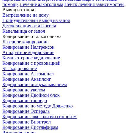
помощь
Лечение алкоголизма
Центр лечения зависимостей
Вывод из запоя
Вытрезвление на дому
Принудительный вывод из запоя
Детоксикация от алкоголя
Капельница от запоя
Кодирование от алкоголизма
Лазерное кодирование
Кодирование Налтрексон
Аппаратное кодирование
Компьютерное кодирование
Кодирование с провокацией
SIT кодирование
Кодирование Алгоминал
Кодирование Аквилонг
Кодирование иглоукалыванием
Кодирование уколом
Кодирование Двойной блок
Кодирование торпедо
Кодирование по методу Довженко
Кодирование Эспераль
Кодирование алкоголизма гипнозом
Кодирование Вивитрол
Кодирование Дисульфирам
Раскодирование