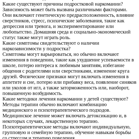
Какие существуют причины подростковой наркомании?
Зависимость может быть вызвана различными факторами.
Они включают генетическую предрасположенность, влияние
сверстников, стресс, психические заболевания, такие как
депрессия или тревога, и экспериментирование или
любопытство. Домашняя среда и социально-экономический
статус также могут играть роль.
Какие симптомы свидетельствуют о наличии
наркозависимости у подростка?
Симптомы могут варьироваться, но обычно включают
изменения в поведении, такие как ухудшение успеваемости в
школе, потерю интереса к любимым занятиям, избегание
общения с родителями или сверстниками, изменение круга
друзей. Физические признаки могут включать изменения в
аппетите и сне, потерю или прибавку веса, появление синяков
или уколов от игл, а также заторможенность или, наоборот,
повышенную возбудимость.
Какие методики лечения наркомании у детей существуют?
Методы терапии обычно включают комбинацию
медицинского и психотерапевтического подходов.
Медицинское лечение может включать детоксикацию и, в
некоторых случаях, лекарственную терапию.
Психотерапевтические методы включают индивидуальную,
групповую и семейную терапию, обучение навыкам борьбы
со стрессом и терапию поведения.