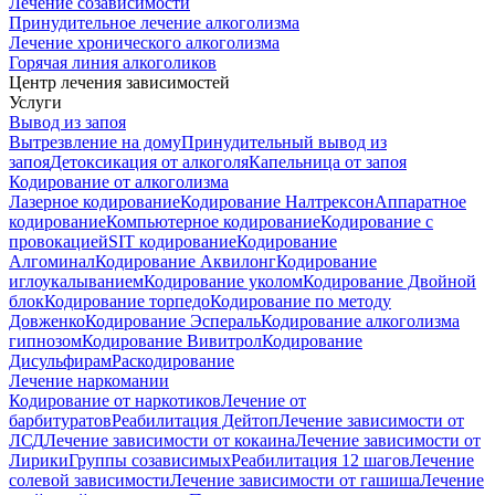
Лечение созависимости
Принудительное лечение алкоголизма
Лечение хронического алкоголизма
Горячая линия алкоголиков
Центр лечения зависимостей
Услуги
Вывод из запоя
Вытрезвление на дому
Принудительный вывод из
запоя
Детоксикация от алкоголя
Капельница от запоя
Кодирование от алкоголизма
Лазерное кодирование
Кодирование Налтрексон
Аппаратное
кодирование
Компьютерное кодирование
Кодирование с
провокацией
SIT кодирование
Кодирование
Алгоминал
Кодирование Аквилонг
Кодирование
иглоукалыванием
Кодирование уколом
Кодирование Двойной
блок
Кодирование торпедо
Кодирование по методу
Довженко
Кодирование Эспераль
Кодирование алкоголизма
гипнозом
Кодирование Вивитрол
Кодирование
Дисульфирам
Раскодирование
Лечение наркомании
Кодирование от наркотиков
Лечение от
барбитуратов
Реабилитация Дейтоп
Лечение зависимости от
ЛСД
Лечение зависимости от кокаина
Лечение зависимости от
Лирики
Группы созависимых
Реабилитация 12 шагов
Лечение
солевой зависимости
Лечение зависимости от гашиша
Лечение