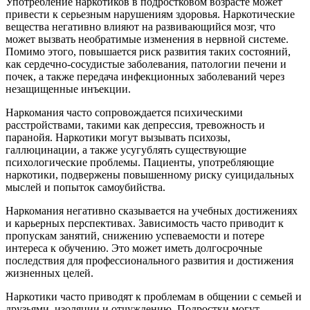
Употребление наркотиков в подростковом возрасте может
привести к серьезным нарушениям здоровья. Наркотические
вещества негативно влияют на развивающийся мозг, что
может вызвать необратимые изменения в нервной системе.
Помимо этого, повышается риск развития таких состояний,
как сердечно-сосудистые заболевания, патологии печени и
почек, а также передача инфекционных заболеваний через
незащищенные инъекции.
Наркомания часто сопровождается психическими
расстройствами, такими как депрессия, тревожность и
паранойя. Наркотики могут вызывать психозы,
галлюцинации, а также усугублять существующие
психологические проблемы. Пациенты, употребляющие
наркотики, подвержены повышенному риску суицидальных
мыслей и попыток самоубийства.
Наркомания негативно сказывается на учебных достижениях
и карьерных перспективах. Зависимость часто приводит к
пропускам занятий, снижению успеваемости и потере
интереса к обучению. Это может иметь долгосрочные
последствия для профессионального развития и достижения
жизненных целей.
Наркотики часто приводят к проблемам в общении с семьей и
друзьями, изоляции и отчуждению. Подростки могут