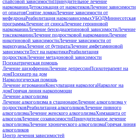
спайсовой зависимости
Принудительное лечение
наркомании
Детоксикация от наркотиков
Лечение зависимости
от опиатов
Снятие ломки
Лечение зависимости от
мефедрона
Реабилитация наркозависимых
УБОД
Миннесотская
программа
Лечение от снюса
Лечение героиновой
наркомании
Лечение бензодиазепиновой зависимости
Лечение
токсикомании
Лечение подростковой наркомании
Лечение
никотиновой зависимости
Лечение зависимости от
марихуаны
Лечение от бутирата
Лечение амфетаминовой
зависимости
Тест на наркотики
Реабилитация
подростков
Лечение метадоновой зависимости
Психиатрическая помощь
Лечение шизофрении
Лечение депрессии
Психотерапевт на
дом
Психиатр на дом
Наркологическая помощь
Лечение игромании
Консультация нарколога
Нарколог на
дом
Горячая линия наркопомощи
Лечение алкоголизма
Лечение алкоголизма в стационаре
Лечение алкоголизма у
подростков
Реабилитация алкоголиков
Лечение пивного
алкоголизма
Лечение женского алкоголизма
Химзащита от
алкоголя
Лечение созависимости
Принудительное лечение
алкоголизма
Лечение хронического алкоголизма
Горячая линия
алкоголиков
Центр лечения зависимостей