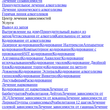
Лечение созависимости
Принудительное лечение алкоголизма
Лечение хронического алкоголизма
Горячая линия алкоголиков
Центр лечения зависимостей
Услуги
Вывод из запоя
Вытрезвление на дому
Принудительный вывод из
запоя
Детоксикация от алкоголя
Капельница от запоя
Кодирование от алкоголизма
Лазерное кодирование
Кодирование Налтрексон
Аппаратное
кодирование
Компьютерное кодирование
Кодирование с
провокацией
SIT кодирование
Кодирование
Алгоминал
Кодирование Аквилонг
Кодирование
иглоукалыванием
Кодирование уколом
Кодирование Двойной
блок
Кодирование торпедо
Кодирование по методу
Довженко
Кодирование Эспераль
Кодирование алкоголизма
гипнозом
Кодирование Вивитрол
Кодирование
Дисульфирам
Раскодирование
Лечение наркомании
Кодирование от наркотиков
Лечение от
барбитуратов
Реабилитация Дейтоп
Лечение зависимости от
ЛСД
Лечение зависимости от кокаина
Лечение зависимости от
Лирики
Группы созависимых
Реабилитация 12 шагов
Лечение
солевой зависимости
Лечение зависимости от гашиша
Лечение