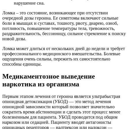
нарушение сна.
Ломка – это состояние, возникающее при отсутствии
очередной дозы героина. Ее симптомы включают сильные
боли в мышцах и суставах, тошноту, рвоту, диарею, озноб,
потливость, повышение температуры тела, тревожность,
раздражительность, бессонницу, сильное стремление к поиску
новой дозы.
Ломка может длиться от нескольких дней до недели и требует
профессионального медицинского вмешательства. Болевые
ощущения очень сильны, пережить их самостоятельно
способны единицы.
Медикаментозное выведение
наркотика из организма
Первым этапом лечения от героина является ультрабыстрая
опиоидная детоксикация (УБОД) — это метод лечения
опиоидной зависимости который позволяет значительно
сократить время абстиненции и сделать этот процесс менее
болезненным для пациента. УБОД проводится под общим
наркозом или седацией. Пациенту вводят антагонисты
опиоидных рецепторов — налтрексон или налоксон —