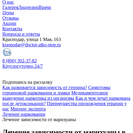
О нас
Галерея
Лицензии
Врачи
Цены
Отзывы
Акции
Контакты
Вопросы и ответы
Краснодар, улица 1 Мая, 163
krasnodar@doctor-alko-stop.ru
8 (800) 302-37-82
Круглосуточно 24/7
Подпишись на рассылку
Как развивается зависимость от героина?
Симптомы
героиновой наркомании и ломки
Медикаментозное
выведение наркотика из организма
Как и чем лечат наркомана
после детоксикации?
Преимущества прохождения терапии у
нас
Мнение эксперта
Лечение наркомании
Лечение зависимости от марихуаны
Лечение зависимости от марихуаны в