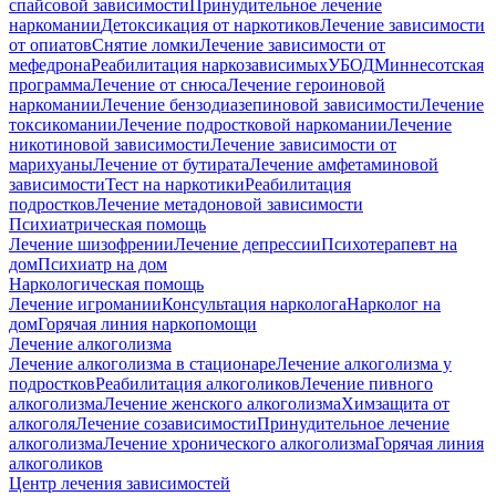
спайсовой зависимости
Принудительное лечение
наркомании
Детоксикация от наркотиков
Лечение зависимости
от опиатов
Снятие ломки
Лечение зависимости от
мефедрона
Реабилитация наркозависимых
УБОД
Миннесотская
программа
Лечение от снюса
Лечение героиновой
наркомании
Лечение бензодиазепиновой зависимости
Лечение
токсикомании
Лечение подростковой наркомании
Лечение
никотиновой зависимости
Лечение зависимости от
марихуаны
Лечение от бутирата
Лечение амфетаминовой
зависимости
Тест на наркотики
Реабилитация
подростков
Лечение метадоновой зависимости
Психиатрическая помощь
Лечение шизофрении
Лечение депрессии
Психотерапевт на
дом
Психиатр на дом
Наркологическая помощь
Лечение игромании
Консультация нарколога
Нарколог на
дом
Горячая линия наркопомощи
Лечение алкоголизма
Лечение алкоголизма в стационаре
Лечение алкоголизма у
подростков
Реабилитация алкоголиков
Лечение пивного
алкоголизма
Лечение женского алкоголизма
Химзащита от
алкоголя
Лечение созависимости
Принудительное лечение
алкоголизма
Лечение хронического алкоголизма
Горячая линия
алкоголиков
Центр лечения зависимостей