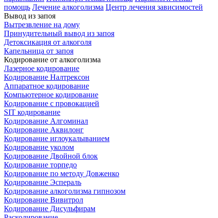
помощь
Лечение алкоголизма
Центр лечения зависимостей
Вывод из запоя
Вытрезвление на дому
Принудительный вывод из запоя
Детоксикация от алкоголя
Капельница от запоя
Кодирование от алкоголизма
Лазерное кодирование
Кодирование Налтрексон
Аппаратное кодирование
Компьютерное кодирование
Кодирование с провокацией
SIT кодирование
Кодирование Алгоминал
Кодирование Аквилонг
Кодирование иглоукалыванием
Кодирование уколом
Кодирование Двойной блок
Кодирование торпедо
Кодирование по методу Довженко
Кодирование Эспераль
Кодирование алкоголизма гипнозом
Кодирование Вивитрол
Кодирование Дисульфирам
Раскодирование