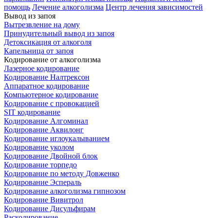
помощь
Лечение алкоголизма
Центр лечения зависимостей
Вывод из запоя
Вытрезвление на дому
Принудительный вывод из запоя
Детоксикация от алкоголя
Капельница от запоя
Кодирование от алкоголизма
Лазерное кодирование
Кодирование Налтрексон
Аппаратное кодирование
Компьютерное кодирование
Кодирование с провокацией
SIT кодирование
Кодирование Алгоминал
Кодирование Аквилонг
Кодирование иглоукалыванием
Кодирование уколом
Кодирование Двойной блок
Кодирование торпедо
Кодирование по методу Довженко
Кодирование Эспераль
Кодирование алкоголизма гипнозом
Кодирование Вивитрол
Кодирование Дисульфирам
Раскодирование