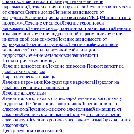
спайсовой зависимости
Принудительное лечение
наркомании
Детоксикация от наркотиков
Лечение зависимости
от опиатов
Снятие ломки
Лечение зависимости от
мефедрона
Реабилитация наркозависимых
УБОД
Миннесотская
программа
Лечение от снюса
Лечение героиновой
наркомании
Лечение бензодиазепиновой зависимости
Лечение
токсикомании
Лечение подростковой наркомании
Лечение
никотиновой зависимости
Лечение зависимости от
марихуаны
Лечение от бутирата
Лечение амфетаминовой
зависимости
Тест на наркотики
Реабилитация
подростков
Лечение метадоновой зависимости
Психиатрическая помощь
Лечение шизофрении
Лечение депрессии
Психотерапевт на
дом
Психиатр на дом
Наркологическая помощь
Лечение игромании
Консультация нарколога
Нарколог на
дом
Горячая линия наркопомощи
Лечение алкоголизма
Лечение алкоголизма в стационаре
Лечение алкоголизма у
подростков
Реабилитация алкоголиков
Лечение пивного
алкоголизма
Лечение женского алкоголизма
Химзащита от
алкоголя
Лечение созависимости
Принудительное лечение
алкоголизма
Лечение хронического алкоголизма
Горячая линия
алкоголиков
Центр лечения зависимостей