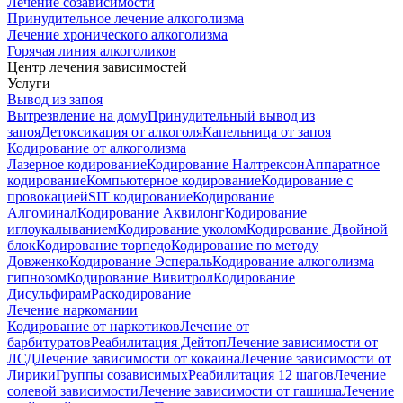
Лечение созависимости
Принудительное лечение алкоголизма
Лечение хронического алкоголизма
Горячая линия алкоголиков
Центр лечения зависимостей
Услуги
Вывод из запоя
Вытрезвление на дому
Принудительный вывод из
запоя
Детоксикация от алкоголя
Капельница от запоя
Кодирование от алкоголизма
Лазерное кодирование
Кодирование Налтрексон
Аппаратное
кодирование
Компьютерное кодирование
Кодирование с
провокацией
SIT кодирование
Кодирование
Алгоминал
Кодирование Аквилонг
Кодирование
иглоукалыванием
Кодирование уколом
Кодирование Двойной
блок
Кодирование торпедо
Кодирование по методу
Довженко
Кодирование Эспераль
Кодирование алкоголизма
гипнозом
Кодирование Вивитрол
Кодирование
Дисульфирам
Раскодирование
Лечение наркомании
Кодирование от наркотиков
Лечение от
барбитуратов
Реабилитация Дейтоп
Лечение зависимости от
ЛСД
Лечение зависимости от кокаина
Лечение зависимости от
Лирики
Группы созависимых
Реабилитация 12 шагов
Лечение
солевой зависимости
Лечение зависимости от гашиша
Лечение